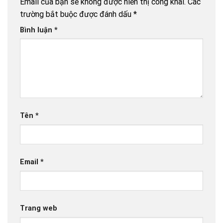
Email của bạn sẽ không được hiển thị công khai.
Các
trường bắt buộc được đánh dấu
*
Bình luận
*
Tên
*
Email
*
Trang web