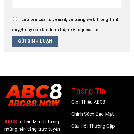
Lưu tên của tôi, email, và trang web trong trình
duyệt này cho lần bình luận kế tiếp của tôi.
Thông Tin
Giới Thiệu ABC8
Chính Sách Bảo Mật
ABC8
tự hào là một trong
Câu Hỏi Thường Gặp
những nền tảng trực tuyến