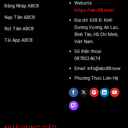
Website:
Đăng Nhập ABC8
https://abc88.now/
Nạp Tiền ABC8
Địa chỉ: 638 Đ. Kinh
Dương Vương, An Lạc,
Rút Tiền ABC8
Bình Tân, Hồ Chí Minh,
Tải App ABC8
Việt Nam
Số điện thoại:
0878224674
Email:
info@abc88.now
Phương Thức Liên Hệ: