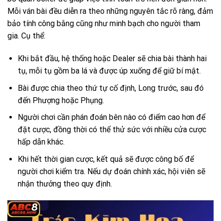
Mỗi ván bài đều diễn ra theo những nguyên tắc rõ ràng, đảm
bảo tính công bằng cũng như minh bạch cho người tham
gia. Cụ thể:
Khi bắt đầu, hệ thống hoặc Dealer sẽ chia bài thành hai
tụ, mỗi tụ gồm ba lá và được úp xuống để giữ bí mật.
Bài được chia theo thứ tự cố định, Long trước, sau đó
đến Phượng hoặc Phụng.
Người chơi cần phán đoán bên nào có điểm cao hơn để
đặt cược, đồng thời có thể thử sức với nhiều cửa cược
hấp dẫn khác.
Khi hết thời gian cược, kết quả sẽ được công bố để
người chơi kiểm tra. Nếu dự đoán chính xác, hội viên sẽ
nhận thưởng theo quy định.