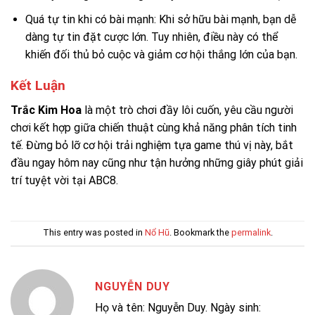
Quá tự tin khi có bài mạnh: Khi sở hữu bài mạnh, bạn dễ
dàng tự tin đặt cược lớn. Tuy nhiên, điều này có thể
khiến đối thủ bỏ cuộc và giảm cơ hội thắng lớn của bạn.
Kết Luận
Trắc Kim Hoa
là một trò chơi đầy lôi cuốn, yêu cầu người
chơi kết hợp giữa chiến thuật cùng khả năng phân tích tinh
tế. Đừng bỏ lỡ cơ hội trải nghiệm tựa game thú vị này, bắt
đầu ngay hôm nay cũng như tận hưởng những giây phút giải
trí tuyệt vời tại ABC8.
This entry was posted in
Nổ Hũ
. Bookmark the
permalink
.
NGUYỄN DUY
Họ và tên: Nguyễn Duy. Ngày sinh: