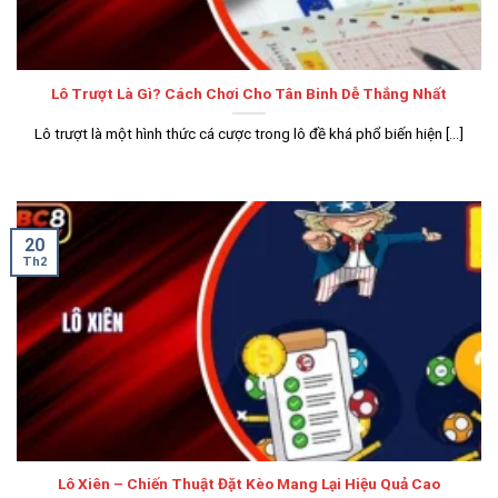
Lô Trượt Là Gì? Cách Chơi Cho Tân Binh Dễ Thắng Nhất
Lô trượt là một hình thức cá cược trong lô đề khá phổ biến hiện [...]
20
Th2
Lô Xiên – Chiến Thuật Đặt Kèo Mang Lại Hiệu Quả Cao