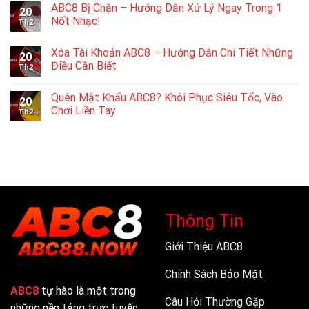
ABC8 Bị Chặn – Hướng Dẫn Xử Lý Ngay Trong 1
20
Nốt Nhạc!
Th2
Xóa Tài Khoản ABC8 – Hướng Dẫn Chi Tiết Những
20
Điều Cần Biết
Th2
Quên Mật Khẩu ABC8? Khôi Phục Siêu Tốc, Vào
20
Chơi Liền Tay
Th2
Thông Tin
Giới Thiệu ABC8
Chính Sách Bảo Mật
ABC8
tự hào là một trong
Câu Hỏi Thường Gặp
những nền tảng trực tuyến