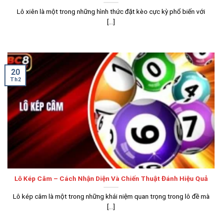
Lô xiên là một trong những hình thức đặt kèo cực kỳ phổ biến với
[...]
20
Th2
Lô Kép Câm – Cách Nhận Diện Và Chiến Thuật Đánh Hiệu Quả
Lô kép câm là một trong những khái niệm quan trọng trong lô đề mà
[...]