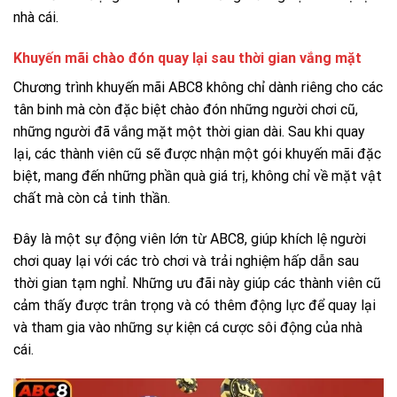
nhà cái.
Khuyến mãi chào đón quay lại sau thời gian vắng mặt
Chương trình khuyến mãi ABC8 không chỉ dành riêng cho các
tân binh mà còn đặc biệt chào đón những người chơi cũ,
những người đã vắng mặt một thời gian dài. Sau khi quay
lại, các thành viên cũ sẽ được nhận một gói khuyến mãi đặc
biệt, mang đến những phần quà giá trị, không chỉ về mặt vật
chất mà còn cả tinh thần.
Đây là một sự động viên lớn từ ABC8, giúp khích lệ người
chơi quay lại với các trò chơi và trải nghiệm hấp dẫn sau
thời gian tạm nghỉ. Những ưu đãi này giúp các thành viên cũ
cảm thấy được trân trọng và có thêm động lực để quay lại
và tham gia vào những sự kiện cá cược sôi động của nhà
cái.