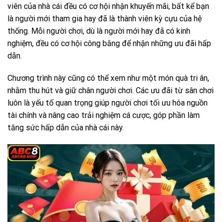
viên của nhà cái đều có cơ hội nhận khuyến mãi, bất kể bạn
là người mới tham gia hay đã là thành viên kỳ cựu của hệ
thống. Mỗi người chơi, dù là người mới hay đã có kinh
nghiệm, đều có cơ hội công bằng để nhận những ưu đãi hấp
dẫn.
Chương trình này cũng có thể xem như một món quà tri ân,
nhằm thu hút và giữ chân người chơi. Các ưu đãi từ sân chơi
luôn là yếu tố quan trọng giúp người chơi tối ưu hóa nguồn
tài chính và nâng cao trải nghiệm cá cược, góp phần làm
tăng sức hấp dẫn của nhà cái này.