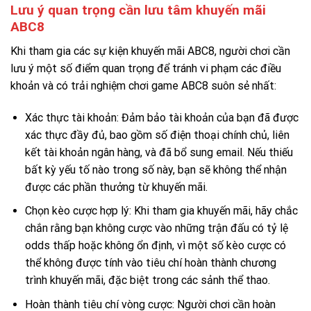
Lưu ý quan trọng cần lưu tâm khuyến mãi
ABC8
Khi tham gia các sự kiện khuyến mãi ABC8, người chơi cần
lưu ý một số điểm quan trọng để tránh vi phạm các điều
khoản và có trải nghiệm chơi game ABC8 suôn sẻ nhất:
Xác thực tài khoản: Đảm bảo tài khoản của bạn đã được
xác thực đầy đủ, bao gồm số điện thoại chính chủ, liên
kết tài khoản ngân hàng, và đã bổ sung email. Nếu thiếu
bất kỳ yếu tố nào trong số này, bạn sẽ không thể nhận
được các phần thưởng từ khuyến mãi.
Chọn kèo cược hợp lý: Khi tham gia khuyến mãi, hãy chắc
chắn rằng bạn không cược vào những trận đấu có tỷ lệ
odds thấp hoặc không ổn định, vì một số kèo cược có
thể không được tính vào tiêu chí hoàn thành chương
trình khuyến mãi, đặc biệt trong các sảnh thể thao.
Hoàn thành tiêu chí vòng cược: Người chơi cần hoàn