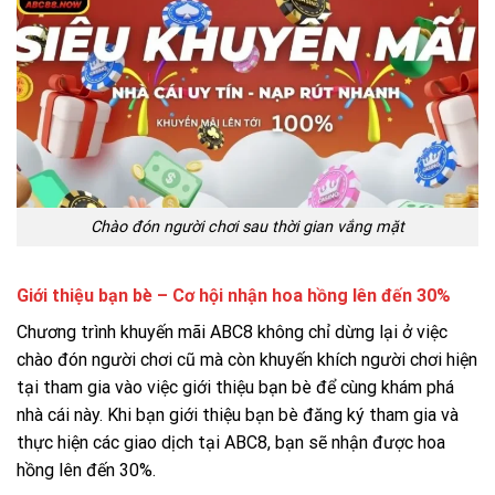
Chào đón người chơi sau thời gian vắng mặt
Giới thiệu bạn bè – Cơ hội nhận hoa hồng lên đến 30%
Chương trình khuyến mãi ABC8 không chỉ dừng lại ở việc
chào đón người chơi cũ mà còn khuyến khích người chơi hiện
tại tham gia vào việc giới thiệu bạn bè để cùng khám phá
nhà cái này. Khi bạn giới thiệu bạn bè đăng ký tham gia và
thực hiện các giao dịch tại ABC8, bạn sẽ nhận được hoa
hồng lên đến 30%.