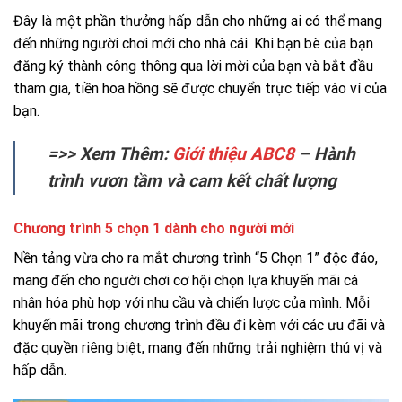
Đây là một phần thưởng hấp dẫn cho những ai có thể mang
đến những người chơi mới cho nhà cái. Khi bạn bè của bạn
đăng ký thành công thông qua lời mời của bạn và bắt đầu
tham gia, tiền hoa hồng sẽ được chuyển trực tiếp vào ví của
bạn.
=>> Xem Thêm:
Giới thiệu ABC8
– Hành
trình vươn tầm và cam kết chất lượng
Chương trình 5 chọn 1 dành cho người mới
Nền tảng vừa cho ra mắt chương trình “5 Chọn 1” độc đáo,
mang đến cho người chơi cơ hội chọn lựa khuyến mãi cá
nhân hóa phù hợp với nhu cầu và chiến lược của mình. Mỗi
khuyến mãi trong chương trình đều đi kèm với các ưu đãi và
đặc quyền riêng biệt, mang đến những trải nghiệm thú vị và
hấp dẫn.