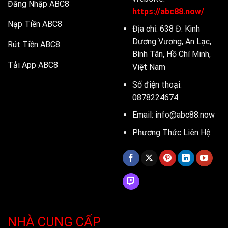
Đăng Nhập ABC8
https://abc88.now/
Nạp Tiền ABC8
Địa chỉ: 638 Đ. Kinh
Dương Vương, An Lạc,
Rút Tiền ABC8
Bình Tân, Hồ Chí Minh,
Tải App ABC8
Việt Nam
Số điện thoại:
0878224674
Email:
info@abc88.now
Phương Thức Liên Hệ:
NHÀ CUNG CẤP