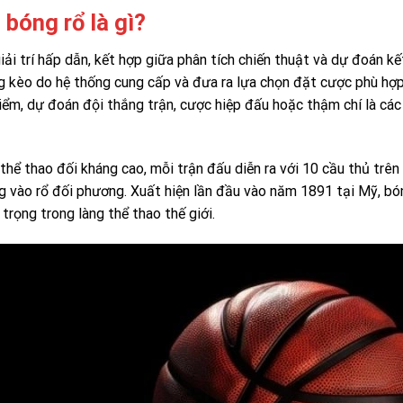
bóng rổ là gì?
iải trí hấp dẫn, kết hợp giữa phân tích chiến thuật và dự đoán k
ng kèo do hệ thống cung cấp và đưa ra lựa chọn đặt cược phù hợ
iểm, dự đoán đội thắng trận, cược hiệp đấu hoặc thậm chí là các
hể thao đối kháng cao, mỗi trận đấu diễn ra với 10 cầu thủ trên 
 vào rổ đối phương. Xuất hiện lần đầu vào năm 1891 tại Mỹ, bón
rọng trong làng thể thao thế giới.