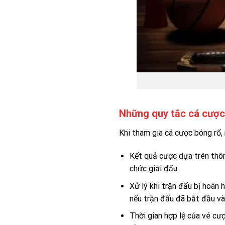
Những quy tắc cá cược
Khi tham gia cá cược bóng rổ,
Kết quả cược dựa trên thôn
chức giải đấu.
Xử lý khi trận đấu bị hoãn 
nếu trận đấu đã bắt đầu và 
Thời gian hợp lệ của vé cượ