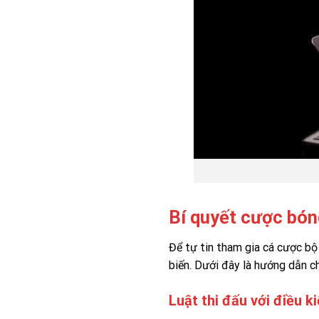
Bí quyết cược bón
Để tự tin tham gia cá cược bộ
biến. Dưới đây là hướng dẫn ch
Luật thi đấu với điều k