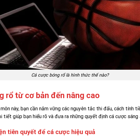
Cá cược bóng rổ là hình thức thế nào?
g rổ từ cơ bản đến nâng cao
 môn này, bạn cần nắm vững các nguyên tắc thi đấu, cách tính ti
i tiết giúp bạn hiểu rõ và đưa ra những quyết định cá cược sáng 
iện tiên quyết để cá cược hiệu quả