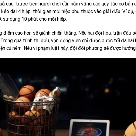
uả cao, trước tiên người chơi cần nắm vững các quy tắc cơ bản 
éo dài 4 hiệp, thời gian mỗi hiệp phụ thuộc vào giải đấu. Ví dụ, 
BA sử dụng 10 phút cho mỗi hiệp.
ng điểm cao hơn sẽ giành chiến thắng. Nếu hai đội hòa, trận đấu 
 Trong quá trình thi đấu, vận động viên chỉ được bước tối đa ha
iện cú ném. Nếu vi phạm luật này, đội đối phương sẽ được hưởng