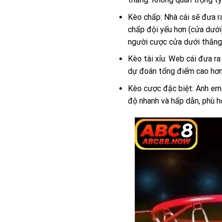
Kèo chấp: Nhà cái sẽ đưa r
chấp đội yếu hơn (cửa dưới
người cược cửa dưới thắng
Kèo tài xỉu: Web cái đưa r
dự đoán tổng điểm cao hơn
Kèo cược đặc biệt: Anh em 
độ nhanh và hấp dẫn, phù h