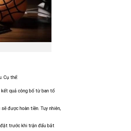
. Cụ thể:
 kết quả công bố từ ban tổ
c sẽ được hoàn tiền. Tuy nhiên,
 đặt trước khi trận đấu bắt