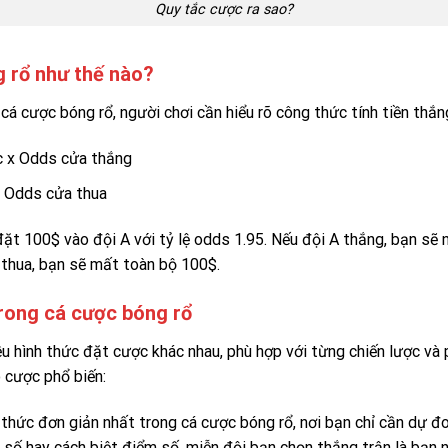
Quy tắc cược ra sao?
g rổ như thế nào?
cá cược bóng rổ, người chơi cần hiểu rõ công thức tính tiền thắn
c x Odds cửa thắng
x Odds cửa thua
ặt 100$ vào đội A với tỷ lệ odds 1.95. Nếu đội A thắng, bạn sẽ
u thua, bạn sẽ mất toàn bộ 100$.
trong cá cược bóng rổ
u hình thức đặt cược khác nhau, phù hợp với từng chiến lược và
 cược phổ biến:
 thức đơn giản nhất trong cá cược bóng rổ, nơi bạn chỉ cần dự đo
 số hay cách biệt điểm số, miễn đội bạn chọn thắng trận là bạn 