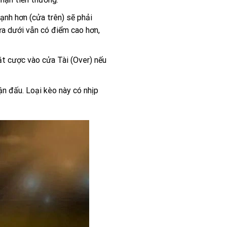
ạnh hơn (cửa trên) sẽ phải
ửa dưới vẫn có điểm cao hơn,
ặt cược vào cửa Tài (Over) nếu
n đấu. Loại kèo này có nhịp